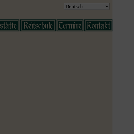
Reitkurse /
Lehrgänge
Ausritte /
Reittouren
Jagden /
Jagdtraining